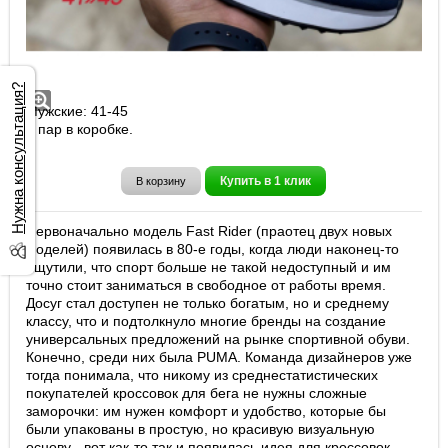
Кроссовки Puma Future Rider арт. A310-
3
Нужна консультация?
Мужские: 41-45
8 пар в коробке.
Купить в 1 клик
В корзину
Первоначально модель Fast Rider (праотец двух новых
моделей) появилась в 80-е годы, когда люди наконец-то
ощутили, что спорт больше не такой недоступный и им
точно стоит заниматься в свободное от работы время.
Досуг стал доступен не только богатым, но и среднему
классу, что и подтолкнуло многие бренды на создание
универсальных предложений на рынке спортивной обуви.
Конечно, среди них была PUMA. Команда дизайнеров уже
тогда понимала, что никому из среднестатистических
покупателей кроссовок для бега не нужны сложные
заморочки: им нужен комфорт и удобство, которые бы
были упакованы в простую, но красивую визуальную
основу - вот как-то так и появилась идея для кроссовок