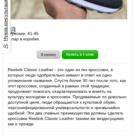
Нужна консультация?
Кроссовки Reebok Classic Leather арт.
A3001-6
Мужские: 41-45
8 пар в коробке.
Купить в 1 клик
В корзину
Reebok Classic Leather - это один из тех кроссовок, в
которых люди одобрительно кивают в ответ на одно
упоминание названия. Спустя более 30 лет после того, как
этот кроссовок, созданный в рамках этой традиции,
продолжает помогать охарактеризовать и влиять на
культуру молодежи и кроссовок. Продаваемые по довольно
доступной цене, люди обращаются к культовой обуви,
персонифицированной универсальности и чрезвычайно
удобной. Эти два главных преимущества должны сделать
кроссовки Reebok Classic Leather такими же вездесущими,
как и прежде.